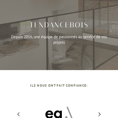
Découvrez-les
TENDANCEBOIS
construction et rénovation
Depuis 2016, une équipe de passionnés au service de vos
Châssis en aluminium Reynaers pour vos projets de
projets
TENDANCEALU
ILS NOUS ONT FAIT CONFIANCE: